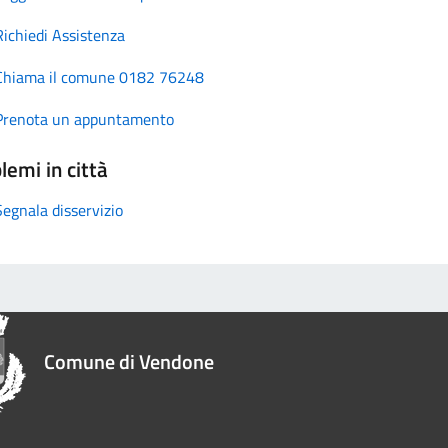
Richiedi Assistenza
Chiama il comune 0182 76248
Prenota un appuntamento
lemi in città
Segnala disservizio
Comune di Vendone