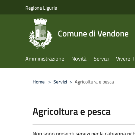
Salta al contenuto principale
Regione Liguria
Comune di Vendone
Amministrazione
Novità
Servizi
Vivere 
Home
>
Servizi
>
Agricoltura e pesca
Agricoltura e pesca
Non sono presenti servizi per la categoria rich