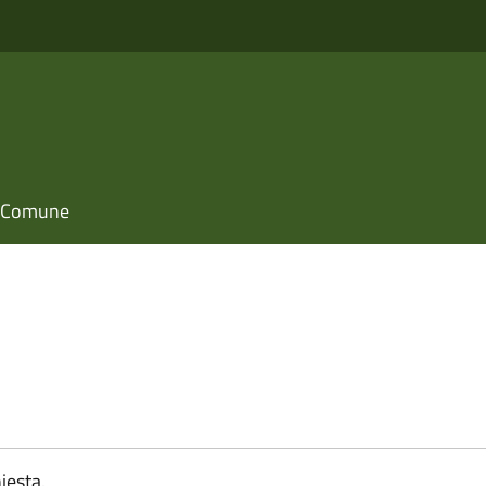
il Comune
iesta.