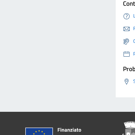
Cont
Prob