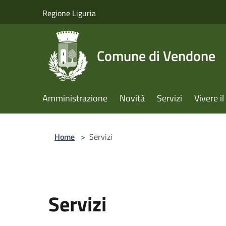
Salta al contenuto principale
Regione Liguria
Comune di Vendone
Amministrazione
Novità
Servizi
Vivere 
Home
>
Servizi
Servizi