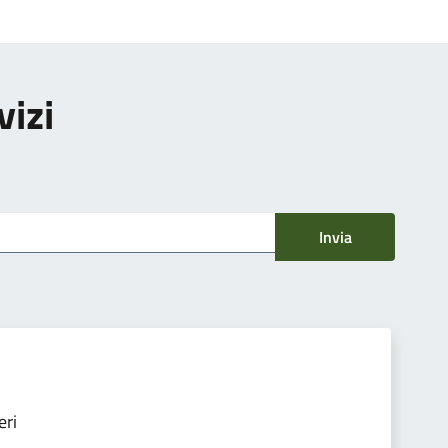
vizi
Invia
eri