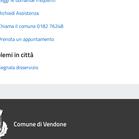
Richiedi Assistenza
Chiama il comune 0182 76248
Prenota un appuntamento
lemi in città
Segnala disservizio
Comune di Vendone