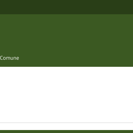
il Comune
e