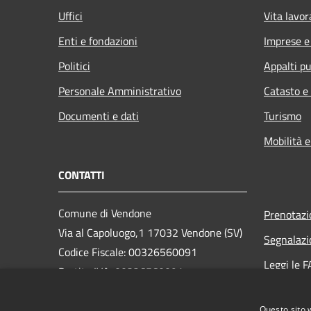
Uffici
Vita lavor
Enti e fondazioni
Imprese 
Politici
Appalti pu
Personale Amministrativo
Catasto e
Documenti e dati
Turismo
Mobilità e
CONTATTI
Comune di Vendone
Prenotaz
Via al Capoluogo,1 17032 Vendone (SV)
Segnalazi
Codice Fiscale: 00326560091
Leggi le 
Partita IVA: 00326560091
Richiesta
PEC:
comunevendone@legalmail.it
Questo sito 