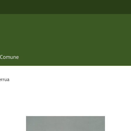
il Comune
errua