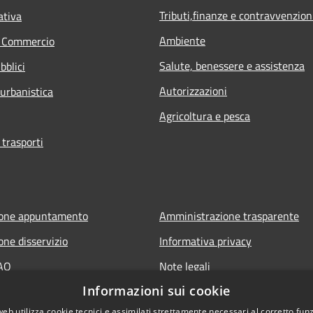
Tributi,finanze e contravvenzion
ativa
Ambiente
e Commercio
Salute, benessere e assistenza
bblici
Autorizzazioni
 urbanistica
Agricoltura e pesca
 trasporti
ione appuntamento
Amministrazione trasparente
one disservizio
Informativa privacy
FAQ
Note legali
Informazioni sui cookie
 assistenza
Dichiarazione di accessibilità
web utilizza cookie tecnici e assimilati strettamente necessari al corretto fu