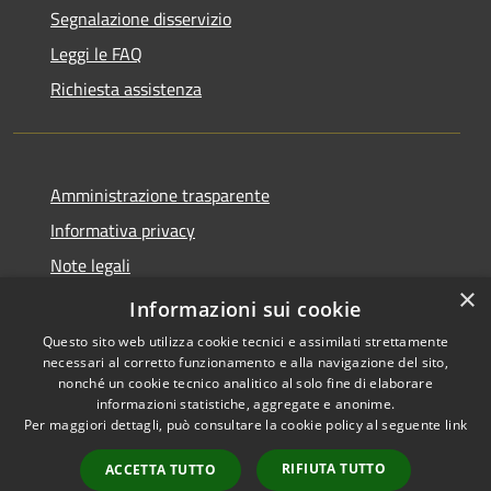
Segnalazione disservizio
Leggi le FAQ
Richiesta assistenza
Amministrazione trasparente
Informativa privacy
Note legali
×
Dichiarazione di accessibilità
Informazioni sui cookie
Questo sito web utilizza cookie tecnici e assimilati strettamente
necessari al corretto funzionamento e alla navigazione del sito,
nonché un cookie tecnico analitico al solo fine di elaborare
informazioni statistiche, aggregate e anonime.
RSS
Copyright © 2026 • Comune di
Per maggiori dettagli, può consultare la cookie policy al seguente
link
Accessibilità
Vendone • Powered by
Privacy
Municipium
Accesso
•
RIFIUTA TUTTO
ACCETTA TUTTO
Cookie
redazione