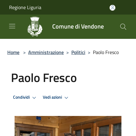
Salta al contenuto principale
Regione Liguria
Comune di Vendone
Home
>
Amministrazione
>
Politici
>
Paolo Fresco
Paolo Fresco
Condividi
Vedi azioni