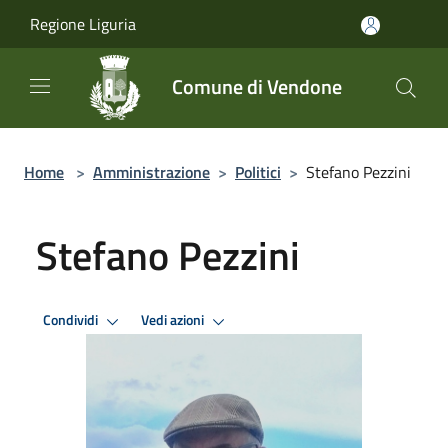
Salta al contenuto principale
Regione Liguria
Comune di Vendone
Home
>
Amministrazione
>
Politici
>
Stefano Pezzini
Stefano Pezzini
Condividi
Vedi azioni