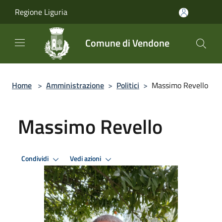
Salta al contenuto principale
Regione Liguria
Comune di Vendone
Home
>
Amministrazione
>
Politici
>
Massimo Revello
Massimo Revello
Condividi
Vedi azioni