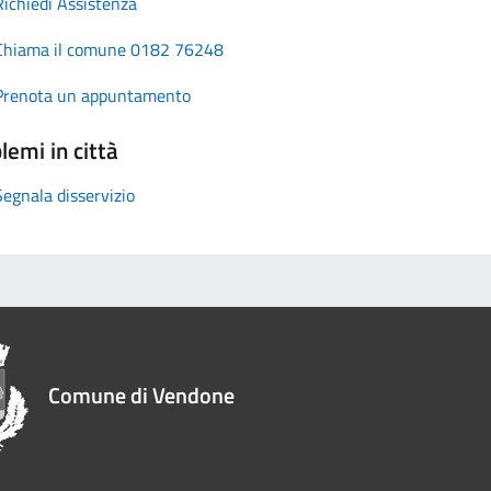
Richiedi Assistenza
Chiama il comune 0182 76248
Prenota un appuntamento
lemi in città
Segnala disservizio
Comune di Vendone