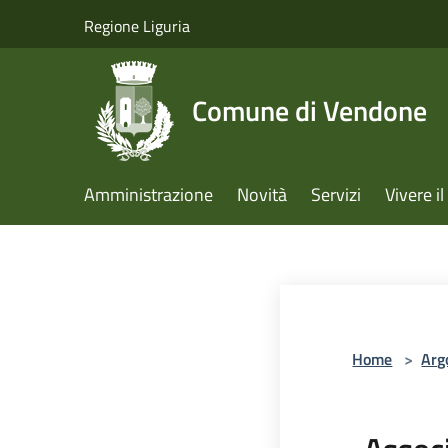
Salta al contenuto principale
Regione Liguria
Comune di Vendone
Amministrazione
Novità
Servizi
Vivere 
Home
>
Arg