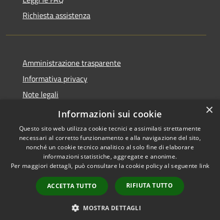
Richiesta assistenza
Amministrazione trasparente
Informativa privacy
Note legali
×
Dichiarazione di accessibilità
Informazioni sui cookie
Questo sito web utilizza cookie tecnici e assimilati strettamente
necessari al corretto funzionamento e alla navigazione del sito,
nonché un cookie tecnico analitico al solo fine di elaborare
informazioni statistiche, aggregate e anonime.
RSS
Copyright © 2026 • Comune di
Per maggiori dettagli, può consultare la cookie policy al seguente
link
Accessibilità
Vendone • Powered by
Privacy
Municipium
Accesso
•
RIFIUTA TUTTO
ACCETTA TUTTO
Cookie
redazione
Mappa del sito
MOSTRA DETTAGLI