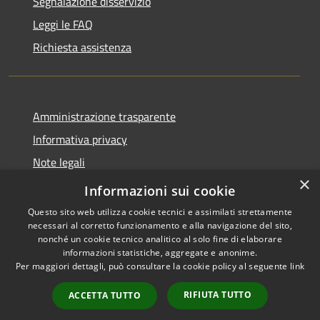
Segnalazione disservizio
Leggi le FAQ
Richiesta assistenza
Amministrazione trasparente
Informativa privacy
Note legali
×
Dichiarazione di accessibilità
Informazioni sui cookie
Questo sito web utilizza cookie tecnici e assimilati strettamente
necessari al corretto funzionamento e alla navigazione del sito,
nonché un cookie tecnico analitico al solo fine di elaborare
informazioni statistiche, aggregate e anonime.
RSS
Copyright © 2026 • Comune di
Per maggiori dettagli, può consultare la cookie policy al seguente
link
Accessibilità
Vendone • Powered by
Privacy
Municipium
Accesso
•
RIFIUTA TUTTO
ACCETTA TUTTO
Cookie
redazione